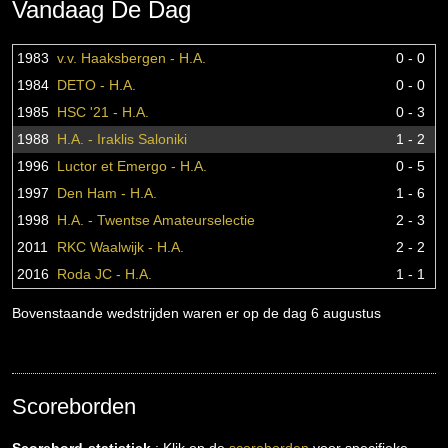
Vandaag De Dag
1983
v.v. Haaksbergen - H.A.
0 - 0
1984
DETO - H.A.
0 - 0
1985
HSC '21 - H.A.
0 - 3
1988
H.A. - Iraklis Saloniki
1 - 2
1996
Luctor et Emergo - H.A.
0 - 5
1997
Den Ham - H.A.
1 - 6
1998
H.A. - Twentse Amateurselectie
2 - 3
2011
RKC Waalwijk - H.A.
2 - 2
2016
Roda JC - H.A.
1 - 1
Bovenstaande wedstrijden waren er op de dag 6 augustus
Scoreborden