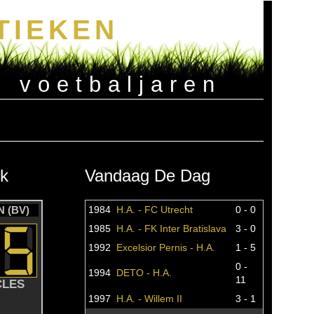
TIEKEN
e voetbaljaren
k
Vandaag De Dag
 (BV)
1984
H.A. - FC Utrecht
0 - 0
1985
H.A. - FK Inter Bratislava
3 - 0
1992
Excelsior Pernis - H.A.
1 - 5
0 -
1994
DETO - H.A.
11
CLES
1997
H.A. - Willem II
3 - 1