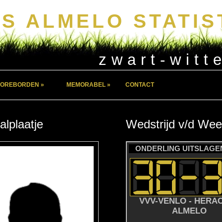
S ALMELO STATIS
zwart-witt
OREBORDEN »
MEMORABEL »
CONTACT
alplaatje
Wedstrijd
v/d
Wee
ONDERLING UITSLAGEN
VVV-VENLO - HERA
ALMELO