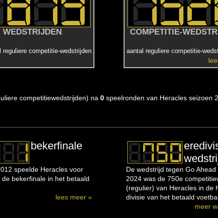
WEDSTRIJDEN
COMPETITIE-WEDSTR
l reguliere competitie-wedstrijden
aantal reguliere competitie-wedst
le
eguliere competitiewedstrijden) na
0
speelronden van Heracles seizoen 
bekerfinale
eredivi
wedstri
012 speelde Heracles voor
De wedstrijd tegen Go Ahead 
 de bekerfinale in het betaald
2024 was de 750e competitiew
(regulier) van Heracles in de
lees meer »
divisie van het betaald voetbal
meer w