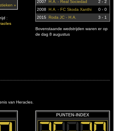
2007
H.A. - Real Sociedad
2 - 2
istieken »
2008
H.A. - FC Skoda Xanthi
0 - 0
2015
Roda JC - H.A.
3 - 1
ijd :
racles
Bovenstaande wedstrijden waren er op
de dag 8 augustus
nis van Heracles.
PUNTEN-INDEX