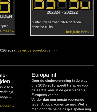
202324 - 202122
IJDEN
punten tov seizoen 2021-22 tegen
rijden
dezelfde clubs
es meer »
bekijk de index »
2026-2027.
bekijk de scoreborden »»
sie-
Europa in!
jden
Door de eindoverwinning in de play-
offs 2015-2016 speelt Heracles voor
in 2023-
de eerste keer in de geschiedenis
edstrijd
Europees voetbal.
 hoogste
Verder dan een eerste voorronde
.
tegen Arouca komen ze niet. Wel is
anneer »
men door de beide gelijke spelen nog