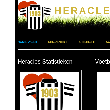
HERACLE
HOMEPAGE »
SEIZOENEN »
SPELERS »
SC
Heracles Statistieken
Voetb