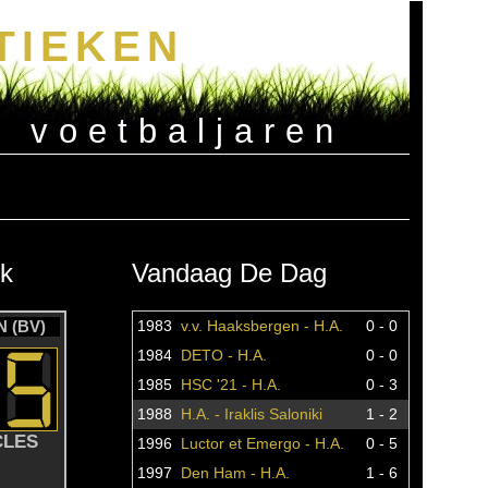
TIEKEN
e voetbaljaren
k
Vandaag De Dag
 (BV)
1983
v.v. Haaksbergen - H.A.
0 - 0
1984
DETO - H.A.
0 - 0
1985
HSC '21 - H.A.
0 - 3
1988
H.A. - Iraklis Saloniki
1 - 2
CLES
1996
Luctor et Emergo - H.A.
0 - 5
1997
Den Ham - H.A.
1 - 6