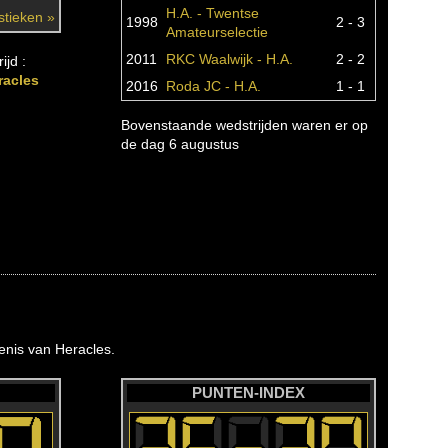
H.A. - Twentse
istieken »
1998
2 - 3
Amateurselectie
2011
RKC Waalwijk - H.A.
2 - 2
ijd :
racles
2016
Roda JC - H.A.
1 - 1
Bovenstaande wedstrijden waren er op
de dag 6 augustus
nis van Heracles.
PUNTEN-INDEX