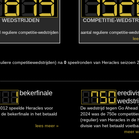
WEDSTRIJDEN
COMPETITIE-WEDSTR
l reguliere competitie-wedstrijden
aantal reguliere competitie-wedst
le
eguliere competitiewedstrijden) na
0
speelronden van Heracles seizoen 
bekerfinale
eredivi
wedstri
012 speelde Heracles voor
De wedstrijd tegen Go Ahead 
 de bekerfinale in het betaald
2024 was de 750e competitiew
(regulier) van Heracles in de
lees meer »
divisie van het betaald voetbal
meer w