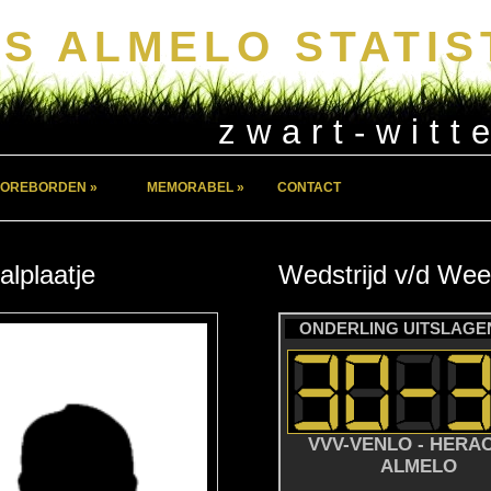
S ALMELO STATIS
zwart-witt
OREBORDEN »
MEMORABEL »
CONTACT
alplaatje
Wedstrijd
v/d
Wee
ONDERLING UITSLAGEN
VVV-VENLO - HERA
ALMELO