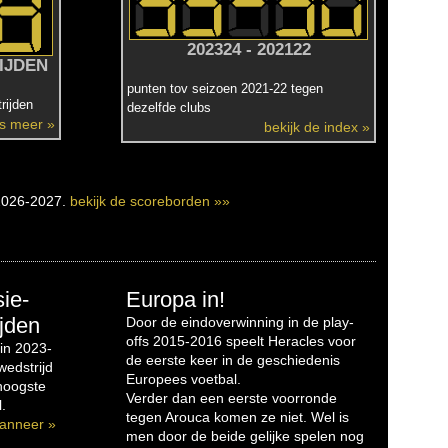
202324 - 202122
IJDEN
punten tov seizoen 2021-22 tegen
rijden
dezelfde clubs
es meer »
bekijk de index »
2026-2027.
bekijk de scoreborden »»
sie-
Europa in!
jden
Door de eindoverwinning in de play-
offs 2015-2016 speelt Heracles voor
in 2023-
de eerste keer in de geschiedenis
edstrijd
Europees voetbal.
 hoogste
Verder dan een eerste voorronde
.
tegen Arouca komen ze niet. Wel is
anneer »
men door de beide gelijke spelen nog