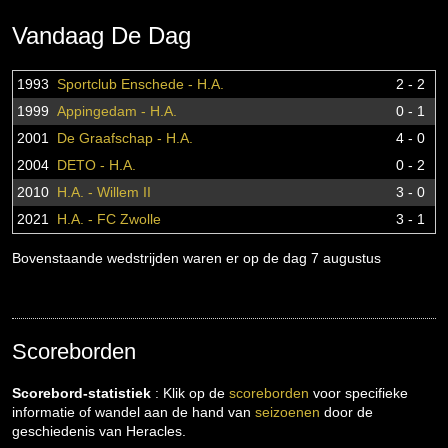
Vandaag De Dag
1993
Sportclub Enschede - H.A.
2 - 2
1999
Appingedam - H.A.
0 - 1
2001
De Graafschap - H.A.
4 - 0
2004
DETO - H.A.
0 - 2
2010
H.A. - Willem II
3 - 0
2021
H.A. - FC Zwolle
3 - 1
Bovenstaande wedstrijden waren er op de dag 7 augustus
Scoreborden
Scorebord-statistiek
: Klik op de
scoreborden
voor specifieke
informatie of wandel aan de hand van
seizoenen
door de
geschiedenis van Heracles.