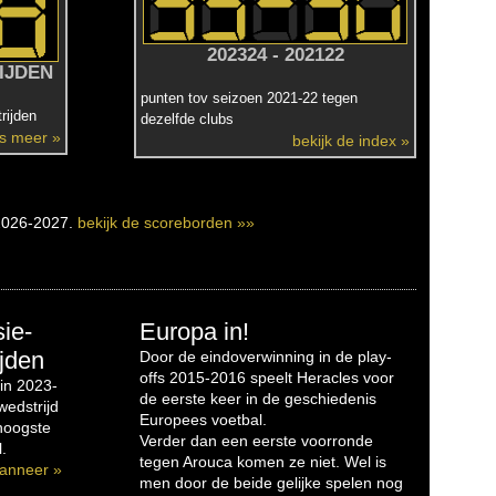
202324 - 202122
IJDEN
punten tov seizoen 2021-22 tegen
rijden
dezelfde clubs
es meer »
bekijk de index »
2026-2027.
bekijk de scoreborden »»
sie-
Europa in!
jden
Door de eindoverwinning in de play-
offs 2015-2016 speelt Heracles voor
in 2023-
de eerste keer in de geschiedenis
edstrijd
Europees voetbal.
 hoogste
Verder dan een eerste voorronde
.
tegen Arouca komen ze niet. Wel is
anneer »
men door de beide gelijke spelen nog