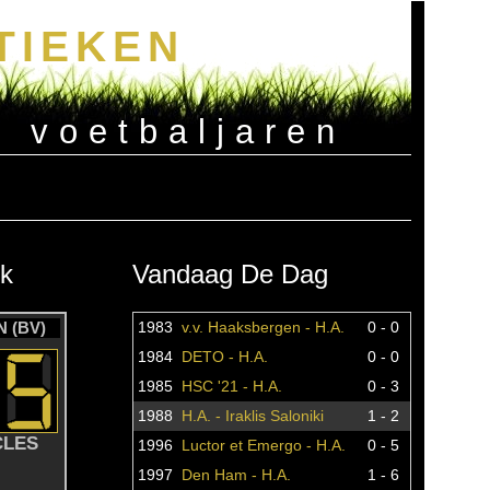
TIEKEN
e voetbaljaren
k
Vandaag De Dag
 (BV)
1983
v.v. Haaksbergen - H.A.
0 - 0
1984
DETO - H.A.
0 - 0
1985
HSC '21 - H.A.
0 - 3
1988
H.A. - Iraklis Saloniki
1 - 2
CLES
1996
Luctor et Emergo - H.A.
0 - 5
1997
Den Ham - H.A.
1 - 6