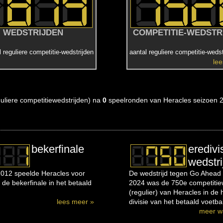
WEDSTRIJDEN
COMPETITIE-WEDSTR
l reguliere competitie-wedstrijden
aantal reguliere competitie-wedst
le
eguliere competitiewedstrijden) na
0
speelronden van Heracles seizoen 
bekerfinale
eredivi
wedstri
012 speelde Heracles voor
De wedstrijd tegen Go Ahead 
 de bekerfinale in het betaald
2024 was de 750e competitiew
(regulier) van Heracles in de
lees meer »
divisie van het betaald voetbal
meer w