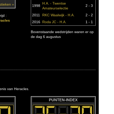
H.A. - Twentse
istieken »
1998
2 - 3
Amateurselectie
2011
RKC Waalwijk - H.A.
2 - 2
ijd :
racles
2016
Roda JC - H.A.
1 - 1
Bovenstaande wedstrijden waren er op
de dag 6 augustus
nis van Heracles.
PUNTEN-INDEX