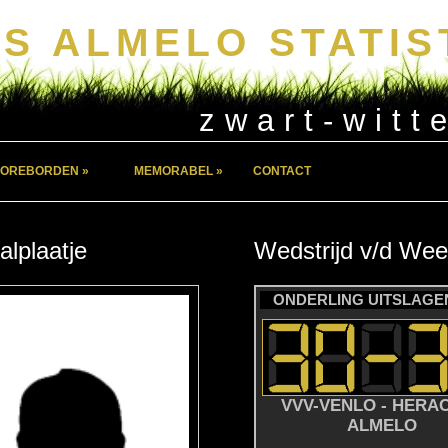
S ALMELO STATIS
zwart-witt
OREBORDEN »
MEMORABEL »
CONTACT
alplaatje
Wedstrijd
v/d
Wee
ONDERLING UITSLAGEN
VVV-VENLO - HERA
ALMELO