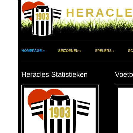
HERACLE
HOMEPAGE »
SEIZOENEN »
SPELERS »
SC
Heracles Statistieken
Voetb