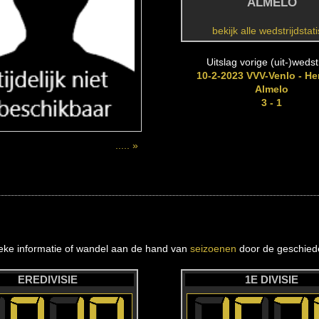
ALMELO
bekijk alle wedstrijdstat
Uitslag vorige (uit-)wedstr
10-2-2023 VVV-Venlo - He
Almelo
3 - 1
..... »
ieke informatie of wandel aan de hand van
seizoenen
door de geschiede
EREDIVISIE
1E DIVISIE