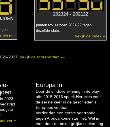
202324 - 202122
IJDEN
punten tov seizoen 2021-22 tegen
rijden
dezelfde clubs
es meer »
bekijk de index »
2026-2027.
bekijk de scoreborden »»
sie-
Europa in!
jden
Door de eindoverwinning in de play-
offs 2015-2016 speelt Heracles voor
in 2023-
de eerste keer in de geschiedenis
edstrijd
Europees voetbal.
 hoogste
Verder dan een eerste voorronde
.
tegen Arouca komen ze niet. Wel is
anneer »
men door de beide gelijke spelen nog