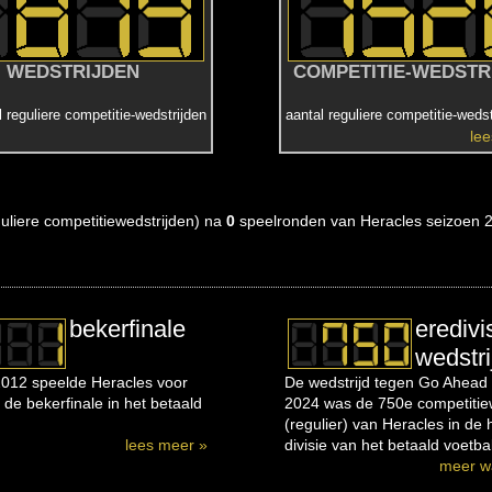
WEDSTRIJDEN
COMPETITIE-WEDSTR
l reguliere competitie-wedstrijden
aantal reguliere competitie-wedst
le
eguliere competitiewedstrijden) na
0
speelronden van Heracles seizoen 
bekerfinale
eredivi
wedstri
012 speelde Heracles voor
De wedstrijd tegen Go Ahead 
 de bekerfinale in het betaald
2024 was de 750e competitiew
(regulier) van Heracles in de
lees meer »
divisie van het betaald voetbal
meer w