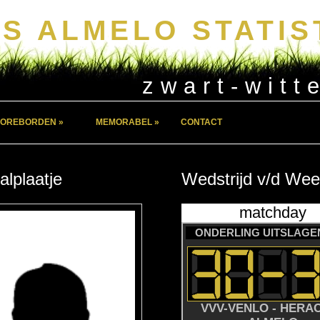
S ALMELO STATIS
zwart-witt
OREBORDEN »
MEMORABEL »
CONTACT
alplaatje
Wedstrijd
v/d
Wee
matchday
ONDERLING UITSLAGEN
VVV-VENLO - HERA