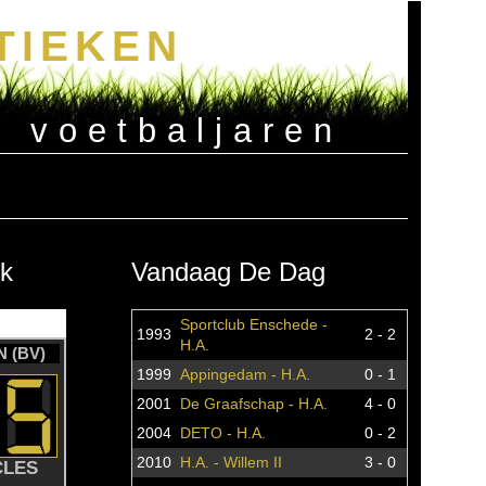
TIEKEN
e voetbaljaren
k
Vandaag De Dag
Sportclub Enschede -
1993
2 - 2
H.A.
 (BV)
1999
Appingedam - H.A.
0 - 1
2001
De Graafschap - H.A.
4 - 0
2004
DETO - H.A.
0 - 2
2010
H.A. - Willem II
3 - 0
CLES