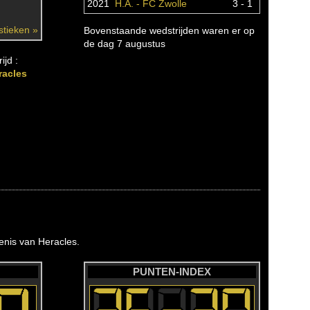
2021
H.A. - FC Zwolle
3 - 1
istieken »
Bovenstaande wedstrijden waren er op
de dag 7 augustus
ijd :
racles
nis van Heracles.
PUNTEN-INDEX