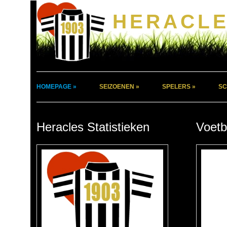
HERACLE
HOMEPAGE »
SEIZOENEN »
SPELERS »
SC
Heracles Statistieken
Voetb