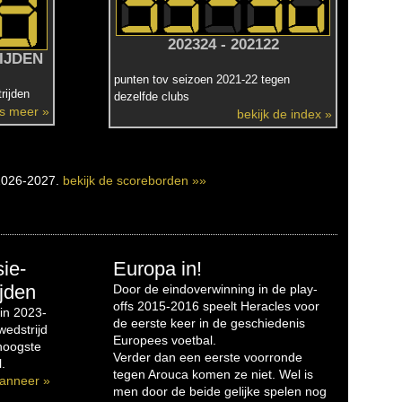
202324 - 202122
IJDEN
punten tov seizoen 2021-22 tegen
rijden
dezelfde clubs
es meer »
bekijk de index »
2026-2027.
bekijk de scoreborden »»
sie-
Europa in!
jden
Door de eindoverwinning in de play-
offs 2015-2016 speelt Heracles voor
in 2023-
de eerste keer in de geschiedenis
edstrijd
Europees voetbal.
 hoogste
Verder dan een eerste voorronde
.
tegen Arouca komen ze niet. Wel is
anneer »
men door de beide gelijke spelen nog