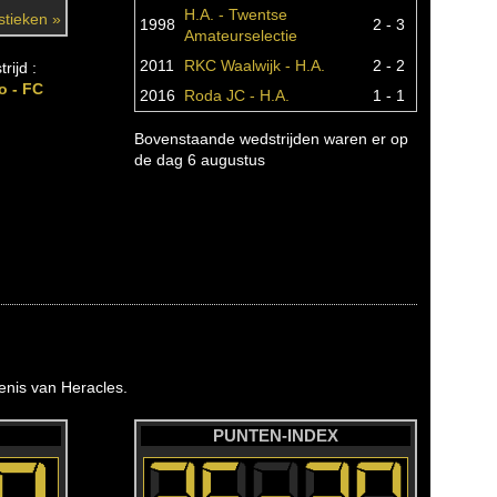
H.A. - Twentse
istieken »
1998
2 - 3
Amateurselectie
2011
RKC Waalwijk - H.A.
2 - 2
rijd :
o - FC
2016
Roda JC - H.A.
1 - 1
Bovenstaande wedstrijden waren er op
de dag 6 augustus
nis van Heracles.
PUNTEN-INDEX