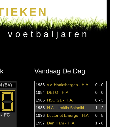
TIEKEN
e voetbaljaren
k
Vandaag De Dag
 (BV)
1983
v.v. Haaksbergen - H.A.
0 - 0
1984
DETO - H.A.
0 - 0
1985
HSC '21 - H.A.
0 - 3
1988
H.A. - Iraklis Saloniki
1 - 2
- FC
1996
Luctor et Emergo - H.A.
0 - 5
1997
Den Ham - H.A.
1 - 6