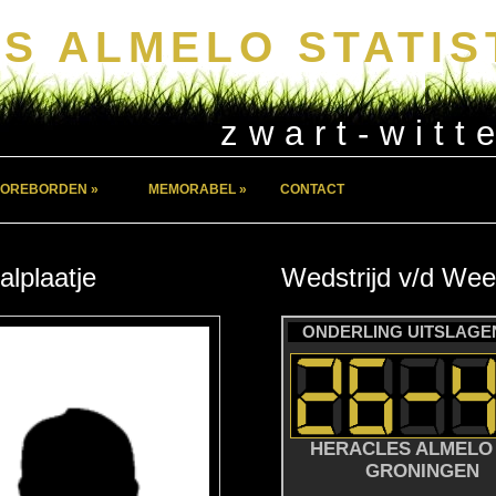
S ALMELO STATIS
zwart-witt
OREBORDEN »
MEMORABEL »
CONTACT
alplaatje
Wedstrijd
v/d
Wee
ONDERLING UITSLAGEN
HERACLES ALMELO 
GRONINGEN