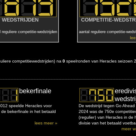
WEDSTRIJDEN
COMPETITIE-WEDSTR
l reguliere competitie-wedstrijden
aantal reguliere competitie-wedst
le
eguliere competitiewedstrijden) na
0
speelronden van Heracles seizoen 
bekerfinale
eredivi
wedstri
012 speelde Heracles voor
De wedstrijd tegen Go Ahead 
 de bekerfinale in het betaald
2024 was de 750e competitiew
(regulier) van Heracles in de
lees meer »
divisie van het betaald voetbal
meer w