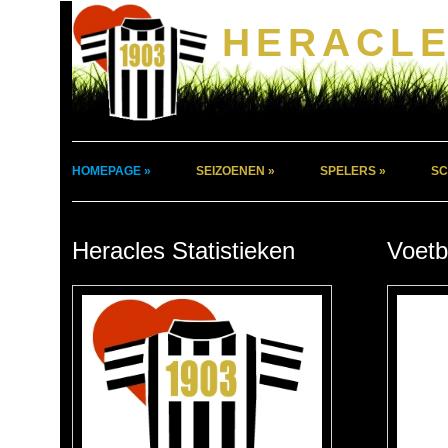
HERACLE
HOMEPAGE »
SEIZOENEN »
SPELERS »
SC
Heracles Statistieken
Voetb