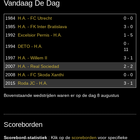
Vandaag De Dag
1984
H.A. - FC Utrecht
0 - 0
1985
H.A. - FK Inter Bratislava
3 - 0
1992
Excelsior Pernis - H.A.
1 - 5
0 -
1994
DETO - H.A.
11
1997
H.A. - Willem II
3 - 1
2007
H.A. - Real Sociedad
2 - 2
2008
H.A. - FC Skoda Xanthi
0 - 0
2015
Roda JC - H.A.
3 - 1
Bovenstaande wedstrijden waren er op de dag 8 augustus
Scoreborden
Scorebord-statistiek
: Klik op de
scoreborden
voor specifieke