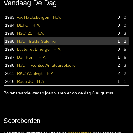
Vandaag De Dag
1983
v.v. Haaksbergen - H.A.
0 - 0
1984
DETO - H.A.
0 - 0
1985
HSC '21 - H.A.
0 - 3
1988
H.A. - Iraklis Saloniki
1 - 2
1996
Luctor et Emergo - H.A.
0 - 5
1997
Den Ham - H.A.
1 - 6
1998
H.A. - Twentse Amateurselectie
2 - 3
2011
RKC Waalwijk - H.A.
2 - 2
2016
Roda JC - H.A.
1 - 1
Bovenstaande wedstrijden waren er op de dag 6 augustus
Scoreborden