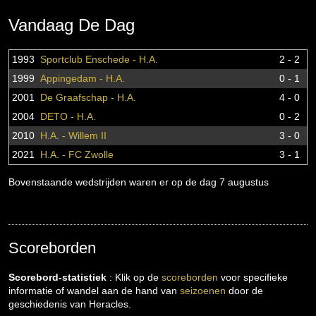
Vandaag De Dag
1993
Sportclub Enschede - H.A.
2 - 2
1999
Appingedam - H.A.
0 - 1
2001
De Graafschap - H.A.
4 - 0
2004
DETO - H.A.
0 - 2
2010
H.A. - Willem II
3 - 0
2021
H.A. - FC Zwolle
3 - 1
Bovenstaande wedstrijden waren er op de dag 7 augustus
Scoreborden
Scorebord-statistiek
: Klik op de
scoreborden
voor specifieke
informatie of wandel aan de hand van
seizoenen
door de
geschiedenis van Heracles.