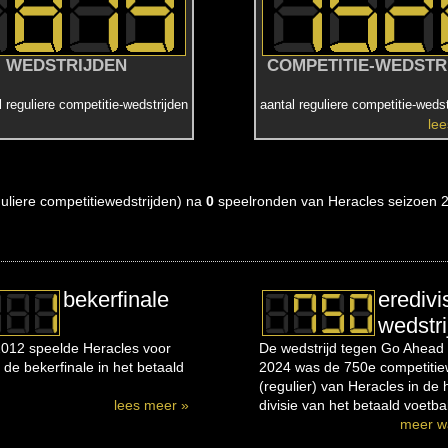
WEDSTRIJDEN
COMPETITIE-WEDSTR
l reguliere competitie-wedstrijden
aantal reguliere competitie-wedst
le
eguliere competitiewedstrijden) na
0
speelronden van Heracles seizoen 
bekerfinale
eredivi
wedstri
012 speelde Heracles voor
De wedstrijd tegen Go Ahead 
 de bekerfinale in het betaald
2024 was de 750e competitiew
(regulier) van Heracles in de
lees meer »
divisie van het betaald voetbal
meer w