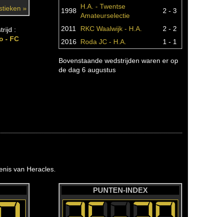
H.A. - Twentse
istieken »
1998
2 - 3
Amateurselectie
2011
RKC Waalwijk - H.A.
2 - 2
rijd :
o - FC
2016
Roda JC - H.A.
1 - 1
Bovenstaande wedstrijden waren er op
de dag 6 augustus
nis van Heracles.
PUNTEN-INDEX