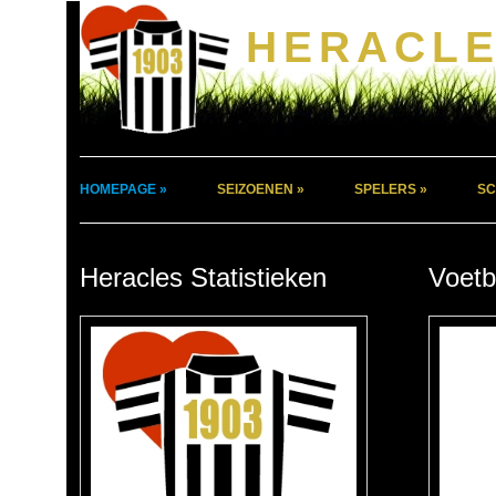
HERACLE
HOMEPAGE »
SEIZOENEN »
SPELERS »
SC
Heracles Statistieken
Voetb