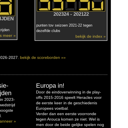
202324 - 202122
IJDEN
punten tov seizoen 2021-22 tegen
rijden
dezelfde clubs
es meer »
bekijk de index »
2026-2027.
bekijk de scoreborden »»
sie-
Europa in!
jden
Door de eindoverwinning in de play-
offs 2015-2016 speelt Heracles voor
in 2023-
de eerste keer in de geschiedenis
edstrijd
Europees voetbal.
 hoogste
Verder dan een eerste voorronde
.
tegen Arouca komen ze niet. Wel is
anneer »
men door de beide gelijke spelen nog