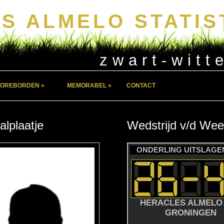
S ALMELO STATIS
zwart-witt
OREBORDEN »
MEMORABEL »
CONTACT
alplaatje
Wedstrijd
v/d
Wee
ONDERLING UITSLAGEN
HERACLES ALMELO 
GRONINGEN