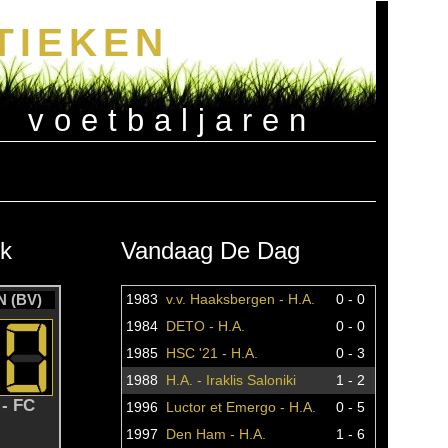
TIEKEN
e voetbaljaren
k
Vandaag De Dag
 (BV)
1983
v.v. Haaksbergen - H.A.
0 - 0
1984
DETO - H.A.
0 - 0
1985
HSC '21 - H.A.
0 - 3
1988
H.A. - Iraklis Saloniki
1 - 2
- FC
1996
Luctor et Emergo - H.A.
0 - 5
1997
Den Ham - H.A.
1 - 6