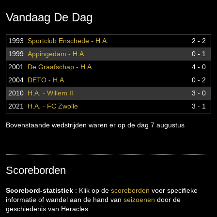
Vandaag De Dag
1993
Sportclub Enschede - H.A.
2 - 2
1999
Appingedam - H.A.
0 - 1
2001
De Graafschap - H.A.
4 - 0
2004
DETO - H.A.
0 - 2
2010
H.A. - Willem II
3 - 0
2021
H.A. - FC Zwolle
3 - 1
Bovenstaande wedstrijden waren er op de dag 7 augustus
Scoreborden
Scorebord-statistiek
: Klik op de
scoreborden
voor specifieke
informatie of wandel aan de hand van
seizoenen
door de
geschiedenis van Heracles.