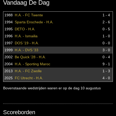
Vandaag De Dag
1988
H.A. - FC Twente
1 - 4
1994
Sparta Enschede - H.A.
2 - 6
1995
DETO - H.A.
0 - 5
1996
H.A. - Ismailia
1 - 0
1997
DOS '19 - H.A.
0 - 0
1999
H.A. - DVS '33
3 - 0
2002
Be Quick '28 - H.A.
0 - 4
2004
H.A. - Sporting Maroc
9 - 1
2013
H.A. - FC Zwolle
1 - 3
2025
FC Utrecht - H.A.
4 - 0
Bovenstaande wedstrijden waren er op de dag 10 augustus
Scoreborden