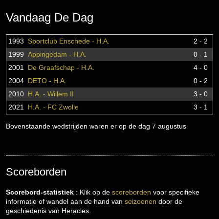
Vandaag De Dag
1993
Sportclub Enschede - H.A.
2 - 2
1999
Appingedam - H.A.
0 - 1
2001
De Graafschap - H.A.
4 - 0
2004
DETO - H.A.
0 - 2
2010
H.A. - Willem II
3 - 0
2021
H.A. - FC Zwolle
3 - 1
Bovenstaande wedstrijden waren er op de dag 7 augustus
Scoreborden
Scorebord-statistiek
: Klik op de
scoreborden
voor specifieke
informatie of wandel aan de hand van
seizoenen
door de
geschiedenis van Heracles.