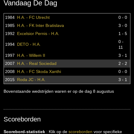
Vandaag De Dag
1984
H.A. - FC Utrecht
0 - 0
1985
H.A. - FK Inter Bratislava
3 - 0
1992
Excelsior Pernis - H.A.
1 - 5
0 -
1994
DETO - H.A.
11
1997
H.A. - Willem II
3 - 1
2007
H.A. - Real Sociedad
2 - 2
2008
H.A. - FC Skoda Xanthi
0 - 0
2015
Roda JC - H.A.
3 - 1
Bovenstaande wedstrijden waren er op de dag 8 augustus
Scoreborden
Scorebord-statistiek
: Klik op de
scoreborden
voor specifieke