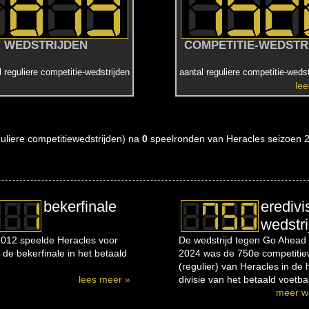
WEDSTRIJDEN
COMPETITIE-WEDSTR
l reguliere competitie-wedstrijden
aantal reguliere competitie-wedst
le
eguliere competitiewedstrijden) na
0
speelronden van Heracles seizoen 
bekerfinale
eredivi
wedstri
012 speelde Heracles voor
De wedstrijd tegen Go Ahead 
 de bekerfinale in het betaald
2024 was de 750e competitiew
(regulier) van Heracles in de
lees meer »
divisie van het betaald voetbal
meer w