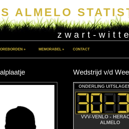
S ALMELO STATIS
zwart-witt
OREBORDEN »
MEMORABEL »
CONTACT
alplaatje
Wedstrijd
v/d
Wee
ONDERLING UITSLAGEN
VVV-VENLO - HERA
ALMELO