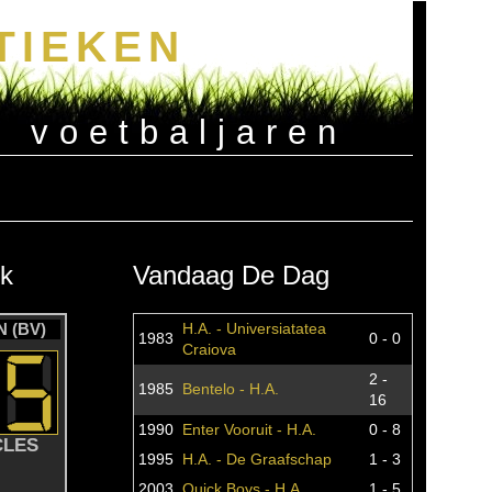
TIEKEN
e voetbaljaren
k
Vandaag De Dag
 (BV)
H.A. - Universiatatea
1983
0 - 0
Craiova
2 -
1985
Bentelo - H.A.
16
1990
Enter Vooruit - H.A.
0 - 8
CLES
1995
H.A. - De Graafschap
1 - 3
2003
Quick Boys - H.A.
1 - 5