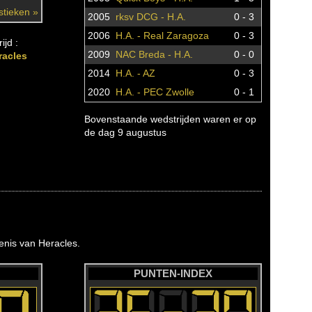
istieken »
2005
rksv DCG - H.A.
0 - 3
2006
H.A. - Real Zaragoza
0 - 3
ijd :
2009
NAC Breda - H.A.
0 - 0
racles
2014
H.A. - AZ
0 - 3
2020
H.A. - PEC Zwolle
0 - 1
Bovenstaande wedstrijden waren er op
de dag 9 augustus
nis van Heracles.
PUNTEN-INDEX