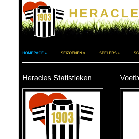
HERACLE
HOMEPAGE »
SEIZOENEN »
SPELERS »
SC
Heracles Statistieken
Voetb