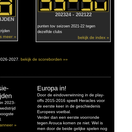
202324 - 202122
IJDEN
punten tov seizoen 2021-22 tegen
rijden
dezelfde clubs
es meer »
bekijk de index »
2026-2027.
bekijk de scoreborden »»
sie-
Europa in!
jden
Door de eindoverwinning in de play-
offs 2015-2016 speelt Heracles voor
in 2023-
de eerste keer in de geschiedenis
edstrijd
Europees voetbal.
 hoogste
Verder dan een eerste voorronde
.
tegen Arouca komen ze niet. Wel is
anneer »
men door de beide gelijke spelen nog