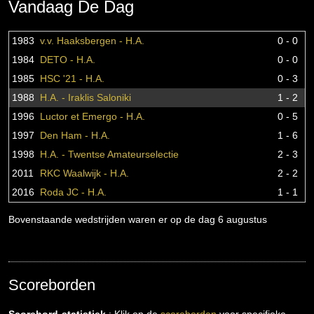
Vandaag De Dag
1983
v.v. Haaksbergen - H.A.
0 - 0
1984
DETO - H.A.
0 - 0
1985
HSC '21 - H.A.
0 - 3
1988
H.A. - Iraklis Saloniki
1 - 2
1996
Luctor et Emergo - H.A.
0 - 5
1997
Den Ham - H.A.
1 - 6
1998
H.A. - Twentse Amateurselectie
2 - 3
2011
RKC Waalwijk - H.A.
2 - 2
2016
Roda JC - H.A.
1 - 1
Bovenstaande wedstrijden waren er op de dag 6 augustus
Scoreborden