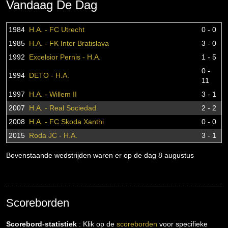
Vandaag De Dag
1984
H.A. - FC Utrecht
0 - 0
1985
H.A. - FK Inter Bratislava
3 - 0
1992
Excelsior Pernis - H.A.
1 - 5
0 -
1994
DETO - H.A.
11
1997
H.A. - Willem II
3 - 1
2007
H.A. - Real Sociedad
2 - 2
2008
H.A. - FC Skoda Xanthi
0 - 0
2015
Roda JC - H.A.
3 - 1
Bovenstaande wedstrijden waren er op de dag 8 augustus
Scoreborden
Scorebord-statistiek
: Klik op de
scoreborden
voor specifieke