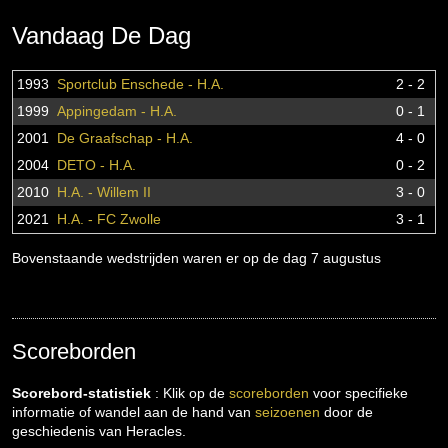
Vandaag De Dag
1993
Sportclub Enschede - H.A.
2 - 2
1999
Appingedam - H.A.
0 - 1
2001
De Graafschap - H.A.
4 - 0
2004
DETO - H.A.
0 - 2
2010
H.A. - Willem II
3 - 0
2021
H.A. - FC Zwolle
3 - 1
Bovenstaande wedstrijden waren er op de dag 7 augustus
Scoreborden
Scorebord-statistiek
: Klik op de
scoreborden
voor specifieke
informatie of wandel aan de hand van
seizoenen
door de
geschiedenis van Heracles.