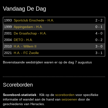
Vandaag De Dag
1993
Sportclub Enschede - H.A.
2 - 2
1999
Appingedam - H.A.
0 - 1
2001
De Graafschap - H.A.
4 - 0
2004
DETO - H.A.
0 - 2
2010
H.A. - Willem II
3 - 0
2021
H.A. - FC Zwolle
3 - 1
Bovenstaande wedstrijden waren er op de dag 7 augustus
Scoreborden
Scorebord-statistiek
: Klik op de
scoreborden
voor specifieke
informatie of wandel aan de hand van
seizoenen
door de
geschiedenis van Heracles.