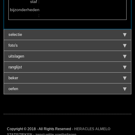
staf :
bijzonderheden
:
selectie
foto's
uitslagen
ranglijst
beker
oefen
Copyright © 2018 - All Rights Reserved -
HERACLES ALMELO
STATISTIEKEN - zwart-witte voetbaljaren