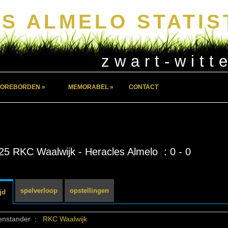
S ALMELO STATIS
zwart-witt
OREBORDEN »
MEMORABEL »
CONTACT
25 RKC Waalwijk - Heracles Almelo : 0 - 0
spelverloop
opstellingen
jd
enstander
:
RKC Waalwijk