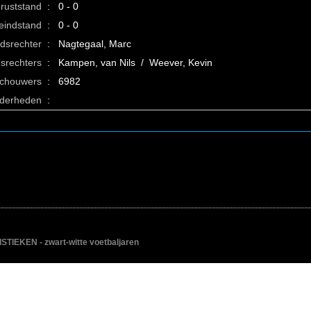
ruststand
:
0 - 0
eindstand
:
0 - 0
idsrechter
:
Nagtegaal, Marc
srechters
:
Kampen, van Nils / Weever, Kevin
schouwers
:
6982
nderheden
:
IEKEN - zwart-witte voetbaljaren