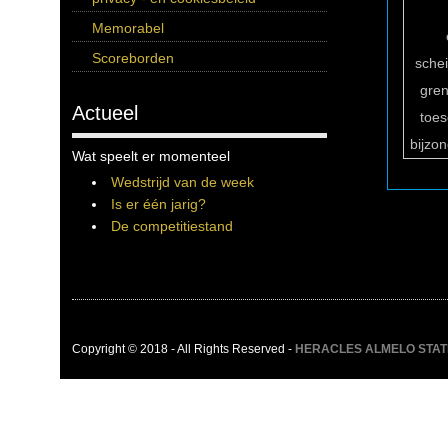
Memorabel
Scoreborden
sche
gren
Actueel
toe
bijzo
Wat speelt er momenteel
Wedstrijd van de week
Is er één jarig?
De competitiestand
Copyright © 2018 - All Rights Reserved -
HERACLES ALMELO STATIST