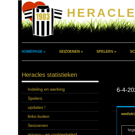
HERACLE
HOMEPAGE »
SEIZOENEN »
SPELERS »
SC
Heracles statistieken
6-4-20
Indeling en werking
Spelers
updates !
wedstri
links-buiten
Seizoenen
teg
privacy - en cookiesbeleid