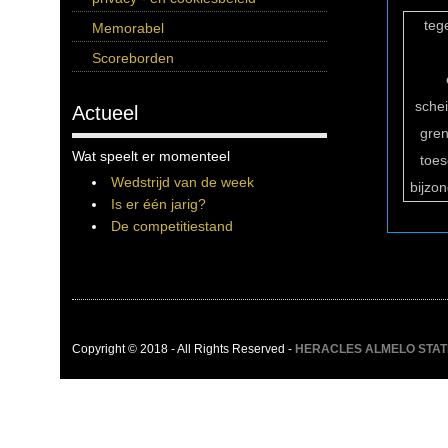
teg
Memorabel
Scoreborden
sche
Actueel
gren
Wat speelt er momenteel
toe
Wedstrijd van de week
bijzo
Is er één jarig?
De competitiestand
Copyright © 2018 - All Rights Reserved -
HERACLES ALMELO STATIST