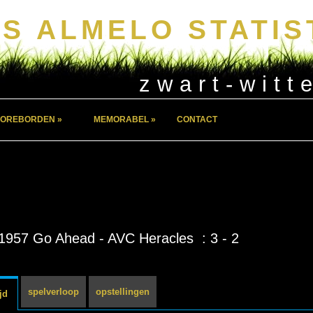
S ALMELO STATIS
zwart-witt
OREBORDEN »
MEMORABEL »
CONTACT
1957 Go Ahead - AVC Heracles : 3 - 2
spelverloop
opstellingen
jd