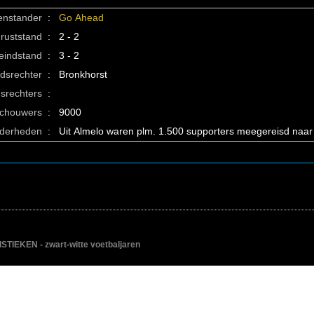
enstander
:
Go Ahead
ruststand
:
2 - 2
eindstand
:
3 - 2
idsrechter
:
Bronkhorst
srechters
:
schouwers
:
9000
nderheden
:
Uit Almelo waren plm. 1.500 supporters meegereisd naar
IEKEN - zwart-witte voetbaljaren