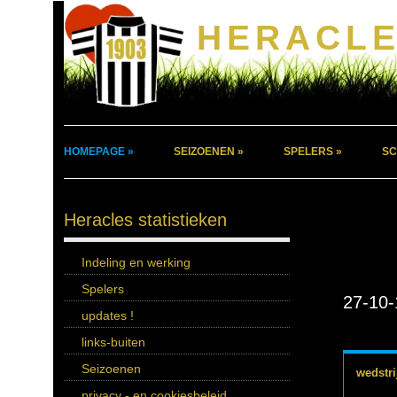
HERACLE
HOMEPAGE »
SEIZOENEN »
SPELERS »
SC
Heracles statistieken
Indeling en werking
Spelers
27-10-
updates !
links-buiten
Seizoenen
wedstri
privacy - en cookiesbeleid