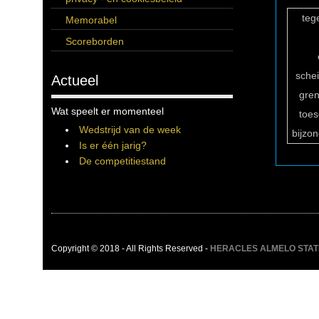
teg
Memorabel
Scoreborden
sche
Actueel
gren
Wat speelt er momenteel
toe
Wedstrijd van de week
bijzo
Is er één jarig?
De competitiestand
Copyright © 2018 - All Rights Reserved -
HERACLES ALMELO STATIST