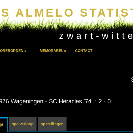
S ALMELO STATIS
zwart-witt
OREBORDEN »
MEMORABEL »
CONTACT
976 Wageningen - SC Heracles '74 : 2 - 0
spelverloop
opstellingen
jd