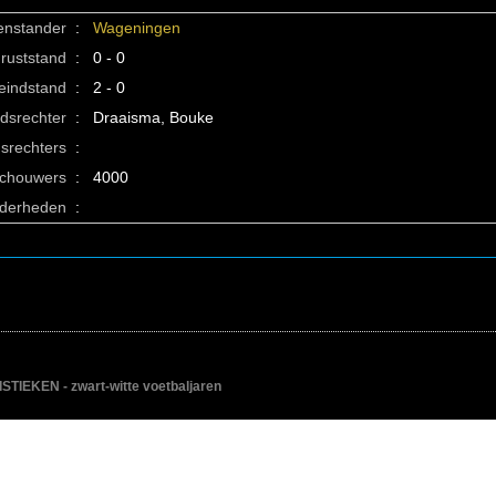
enstander
:
Wageningen
ruststand
:
0 - 0
eindstand
:
2 - 0
idsrechter
:
Draaisma, Bouke
srechters
:
schouwers
:
4000
nderheden
:
IEKEN - zwart-witte voetbaljaren