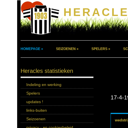
HERACLE
HOMEPAGE »
SEIZOENEN »
SPELERS »
SC
Heracles statistieken
Indeling en werking
Spelers
17-4-1
updates !
links-buiten
Seizoenen
wedstri
privacy - en cookiesbeleid