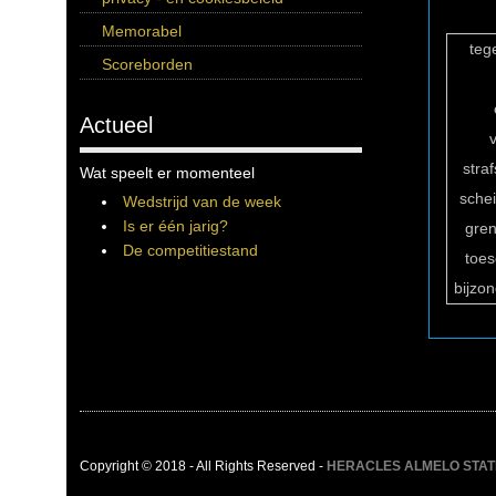
Memorabel
teg
Scoreborden
Actueel
stra
Wat speelt er momenteel
sche
Wedstrijd van de week
Is er één jarig?
gren
De competitiestand
toe
bijzo
Copyright © 2018 - All Rights Reserved -
HERACLES ALMELO STATIST