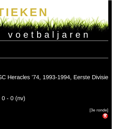
TIEKEN
e voetbaljaren
SC Heracles '74, 1993-1994, Eerste Divisie
 0 - 0 (nv)
[3e ronde]