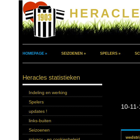
HERACLE
HOMEPAGE »
SEIZOENEN »
SPELERS »
SC
Heracles statistieken
Indeling en werking
Spelers
10-11-
updates !
links-buiten
Seizoenen
wedstri
privacy - en cookiesbeleid