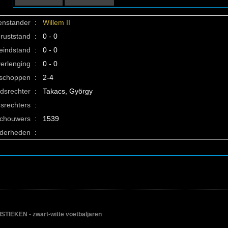
enstander
:
Willem II
ruststand
:
0 - 0
eindstand
:
0 - 0
verlenging
:
0 - 0
fschoppen
:
2-4
idsrechter
:
Takacs, György
srechters
:
schouwers
:
1539
nderheden
:
IEKEN - zwart-witte voetbaljaren