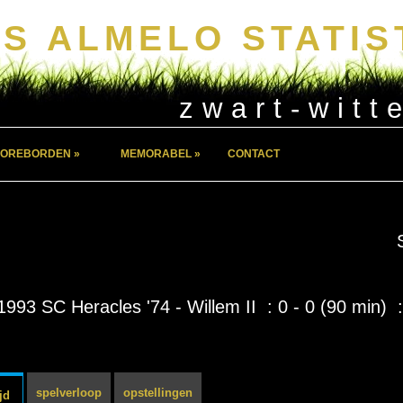
S ALMELO STATIS
zwart-witt
OREBORDEN »
MEMORABEL »
CONTACT
1993 SC Heracles '74 - Willem II : 0 - 0 (90 min) :
spelverloop
opstellingen
jd