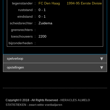
tegenstander
:
FC Den Haag
1994-95 Eerste Divisie
ruststand
:
0 - 1
eindstand
:
0 - 1
scheidsrechter
:
Zuidema
grensrechters
:
toeschouwers
:
2200
bijzonderheden
:
spelverloop
opstellingen
Copyright © 2018 - All Rights Reserved -
HERACLES ALMELO
STATISTIEKEN - zwart-witte voetbaljaren