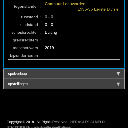
Cambuur Leeuwarden
tegenstander
:
1995-96 Eerste Divisie
ruststand
:
0 - 0
eindstand
:
0 - 0
scheidsrechter
:
Buiting
grensrechters
:
toeschouwers
:
2019
bijzonderheden
:
spelverloop
opstellingen
Copyright © 2018 - All Rights Reserved -
HERACLES ALMELO
STATISTIEKEN - zwart-witte voetbaljaren