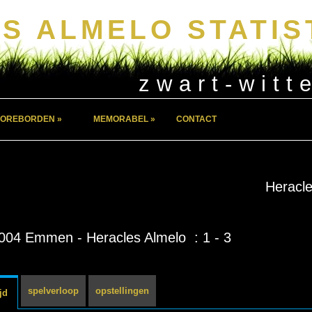
S ALMELO STATIS
zwart-witt
OREBORDEN »
MEMORABEL »
CONTACT
Heracle
004 Emmen - Heracles Almelo : 1 - 3
spelverloop
opstellingen
jd