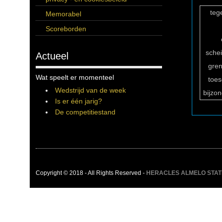
teg
Memorabel
Scoreborden
sche
Actueel
gren
Wat speelt er momenteel
toe
Wedstrijd van de week
bijzo
Is er één jarig?
De competitiestand
Copyright © 2018 - All Rights Reserved -
HERACLES ALMELO STATIST