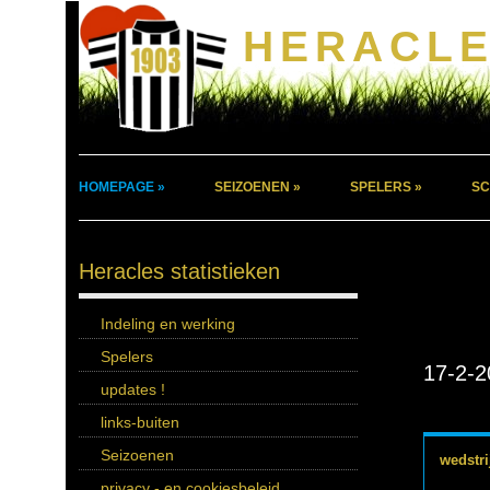
HERACLE
HOMEPAGE »
SEIZOENEN »
SPELERS »
SC
Heracles statistieken
Indeling en werking
Spelers
17-2-2
updates !
links-buiten
Seizoenen
wedstri
privacy - en cookiesbeleid