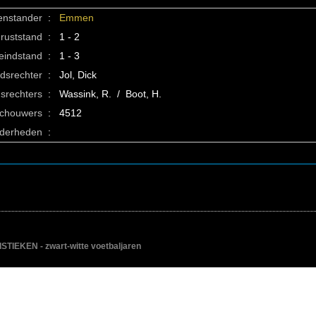
enstander
:
Emmen
ruststand
:
1 - 2
eindstand
:
1 - 3
idsrechter
:
Jol, Dick
srechters
:
Wassink, R. / Boot, H.
schouwers
:
4512
nderheden
:
IEKEN - zwart-witte voetbaljaren