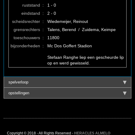
ruststand
:
1 - 0
eindstand
:
2 - 0
scheidsrechter
:
Wiedemeijer, Reinout
grensrechters
:
Talens, Berend / Zuidema, Keimpe
toeschouwers
:
11800
bijzonderheden
:
Mc Dos Goffert Stadion
Stefaan Ranghe liep een gescheurde lip
op en werd gewisseld.
spelverloop
opstellingen
Copyright © 2018 - All Rights Reserved -
HERACLES ALMELO