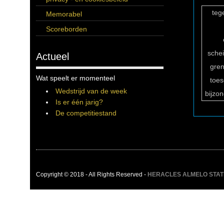
teg
Memorabel
Scoreborden
sche
Actueel
gren
Wat speelt er momenteel
toe
Wedstrijd van de week
bijzo
Is er één jarig?
De competitiestand
Copyright © 2018 - All Rights Reserved -
HERACLES ALMELO STATIST