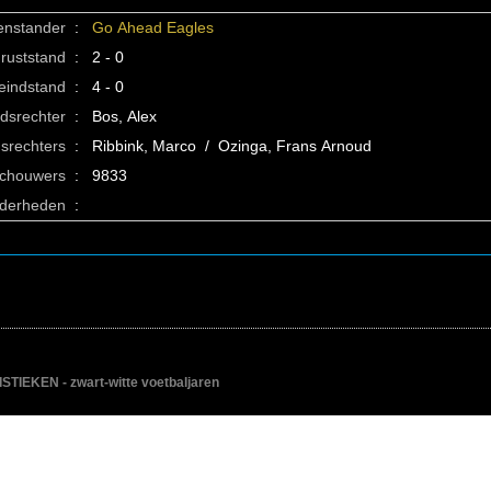
enstander
:
Go Ahead Eagles
ruststand
:
2 - 0
eindstand
:
4 - 0
idsrechter
:
Bos, Alex
srechters
:
Ribbink, Marco / Ozinga, Frans Arnoud
schouwers
:
9833
nderheden
:
IEKEN - zwart-witte voetbaljaren