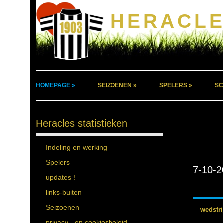
HERACLE
HOMEPAGE »
SEIZOENEN »
SPELERS »
SC
Heracles statistieken
Indeling en werking
Spelers
7-10-2
updates !
links-buiten
Seizoenen
wedstri
privacy - en cookiesbeleid