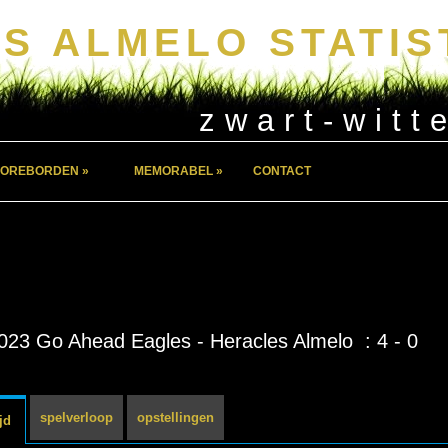
S ALMELO STATIS
zwart-witt
OREBORDEN »
MEMORABEL »
CONTACT
023 Go Ahead Eagles - Heracles Almelo : 4 - 0
spelverloop
opstellingen
jd