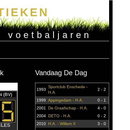
TIEKEN
e voetbaljaren
k
Vandaag De Dag
Sportclub Enschede -
1993
2 - 2
H.A.
 (BV)
1999
Appingedam - H.A.
0 - 1
2001
De Graafschap - H.A.
4 - 0
2004
DETO - H.A.
0 - 2
2010
H.A. - Willem II
3 - 0
CLES