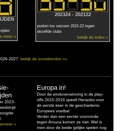
202324 - 202122
IJDEN
punten tov seizoen 2021-22 tegen
rijden
dezelfde clubs
es meer »
bekijk de index »
2026-2027.
bekijk de scoreborden »»
sie-
Europa in!
jden
Door de eindoverwinning in de play-
offs 2015-2016 speelt Heracles voor
in 2023-
de eerste keer in de geschiedenis
edstrijd
Europees voetbal.
 hoogste
Verder dan een eerste voorronde
.
tegen Arouca komen ze niet. Wel is
anneer »
men door de beide gelijke spelen nog