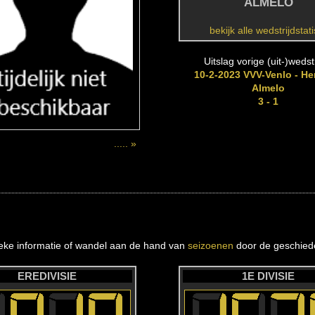
ALMELO
bekijk alle wedstrijdstat
Uitslag vorige (uit-)wedstr
10-2-2023 VVV-Venlo - He
Almelo
3 - 1
..... »
ieke informatie of wandel aan de hand van
seizoenen
door de geschiede
EREDIVISIE
1E DIVISIE