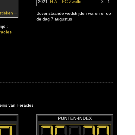
2021
H.A. - FC Zwolle
3 - 1
istieken »
Bovenstaande wedstrijden waren er op
de dag 7 augustus
ijd :
racles
nis van Heracles.
PUNTEN-INDEX