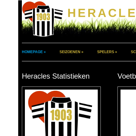
HERACLE
HOMEPAGE »
SEIZOENEN »
SPELERS »
SC
Heracles Statistieken
Voetb