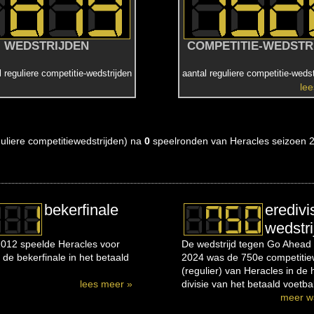
WEDSTRIJDEN
COMPETITIE-WEDSTR
l reguliere competitie-wedstrijden
aantal reguliere competitie-wedst
le
eguliere competitiewedstrijden) na
0
speelronden van Heracles seizoen 
bekerfinale
eredivi
wedstri
012 speelde Heracles voor
De wedstrijd tegen Go Ahead 
 de bekerfinale in het betaald
2024 was de 750e competitiew
(regulier) van Heracles in de
lees meer »
divisie van het betaald voetbal
meer w