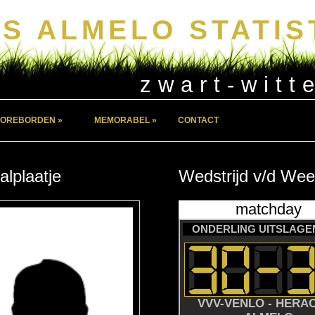
S ALMELO STATIS
zwart-witt
OREBORDEN »
MEMORABEL »
CONTACT
alplaatje
Wedstrijd
v/d
Wee
matchday
ONDERLING UITSLAGEN
VVV-VENLO - HERA