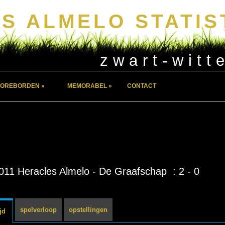
S ALMELO STATIS
zwart-witt
OREBORDEN »
MEMORABEL »
CONTACT
011 Heracles Almelo - De Graafschap : 2 - 0
spelverloop
opstellingen
jd