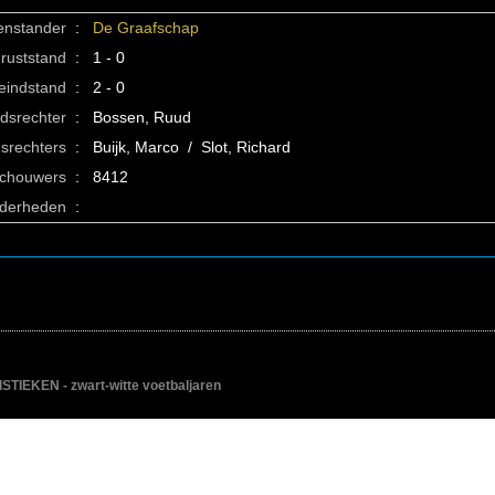
enstander
:
De Graafschap
ruststand
:
1 - 0
eindstand
:
2 - 0
idsrechter
:
Bossen, Ruud
srechters
:
Buijk, Marco / Slot, Richard
schouwers
:
8412
nderheden
:
IEKEN - zwart-witte voetbaljaren