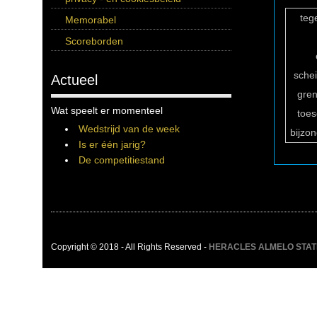
teg
Memorabel
Scoreborden
sche
Actueel
gren
Wat speelt er momenteel
toe
Wedstrijd van de week
bijzo
Is er één jarig?
De competitiestand
Copyright © 2018 - All Rights Reserved -
HERACLES ALMELO STATIST