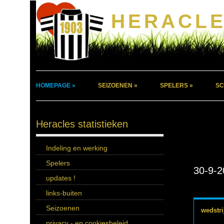
HERACLE
HOMEPAGE »
SEIZOENEN »
SPELERS »
SC
Heracles statistieken
Indeling en werking
Spelers
30-9-2
updates !
links-buiten
Seizoenen
wedstri
privacy - en cookiesbeleid