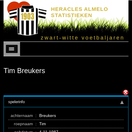
HERACLES ALMELO
STATISTIEKEN
zwart-witte voetbaljaren
Menu
Tim Breukers
spelerinfo
achternaam
:
Breukers
roepnaam
:
Tim