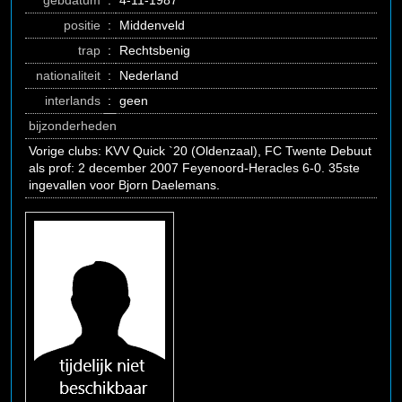
gebdatum
:
4-11-1987
positie
:
Middenveld
trap
:
Rechtsbenig
nationaliteit
:
Nederland
interlands
:
geen
bijzonderheden
Vorige clubs: KVV Quick `20 (Oldenzaal), FC Twente Debuut
als prof: 2 december 2007 Feyenoord-Heracles 6-0. 35ste
ingevallen voor Bjorn Daelemans.