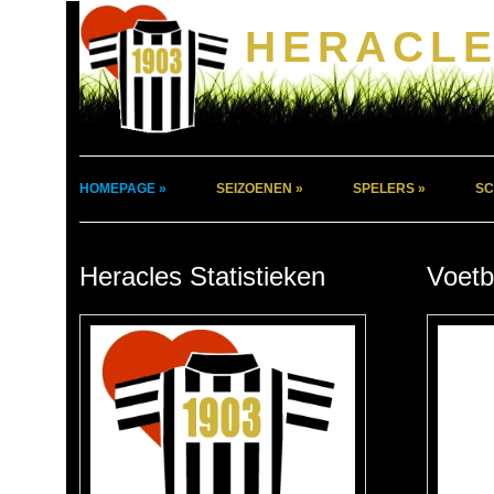
HERACLE
HOMEPAGE »
SEIZOENEN »
SPELERS »
SC
Heracles Statistieken
Voetb