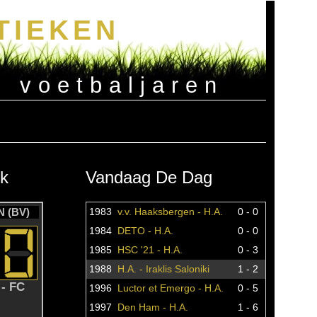
TIEKEN
e voetbaljaren
k
Vandaag De Dag
 (BV)
1983
v.v. Haaksbergen - H.A.
0 - 0
1984
DETO - H.A.
0 - 0
1985
HSC '21 - H.A.
0 - 3
1988
H.A. - Iraklis Saloniki
1 - 2
- FC
1996
Luctor et Emergo - H.A.
0 - 5
1997
Den Ham - H.A.
1 - 6