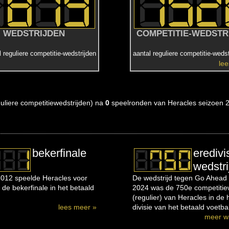
WEDSTRIJDEN
COMPETITIE-WEDSTR
l reguliere competitie-wedstrijden
aantal reguliere competitie-wedst
le
eguliere competitiewedstrijden) na
0
speelronden van Heracles seizoen 
bekerfinale
eredivi
wedstri
012 speelde Heracles voor
De wedstrijd tegen Go Ahead 
 de bekerfinale in het betaald
2024 was de 750e competitiew
(regulier) van Heracles in de
lees meer »
divisie van het betaald voetbal
meer w