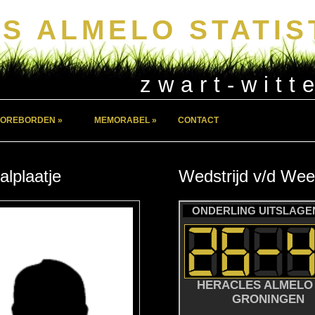
S ALMELO STATIS
zwart-witt
OREBORDEN »
MEMORABEL »
CONTACT
alplaatje
Wedstrijd
v/d
Wee
ONDERLING UITSLAGEN
HERACLES ALMELO 
GRONINGEN