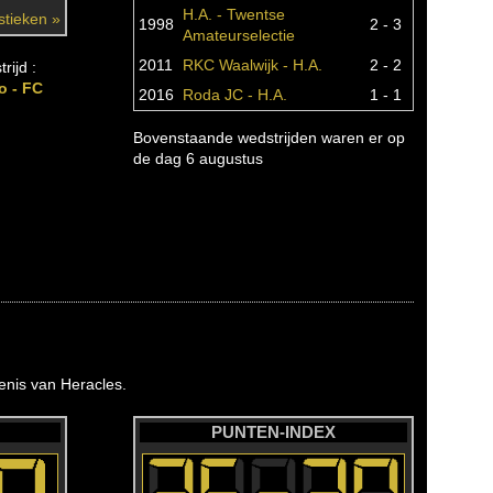
H.A. - Twentse
istieken »
1998
2 - 3
Amateurselectie
2011
RKC Waalwijk - H.A.
2 - 2
rijd :
o - FC
2016
Roda JC - H.A.
1 - 1
Bovenstaande wedstrijden waren er op
de dag 6 augustus
nis van Heracles.
PUNTEN-INDEX