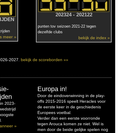
202324 - 202122
IJDEN
punten tov seizoen 2021-22 tegen
rijden
dezelfde clubs
es meer »
bekijk de index »
2026-2027.
bekijk de scoreborden »»
sie-
Europa in!
jden
Door de eindoverwinning in de play-
offs 2015-2016 speelt Heracles voor
in 2023-
de eerste keer in de geschiedenis
edstrijd
Europees voetbal.
 hoogste
Verder dan een eerste voorronde
.
tegen Arouca komen ze niet. Wel is
anneer »
men door de beide gelijke spelen nog