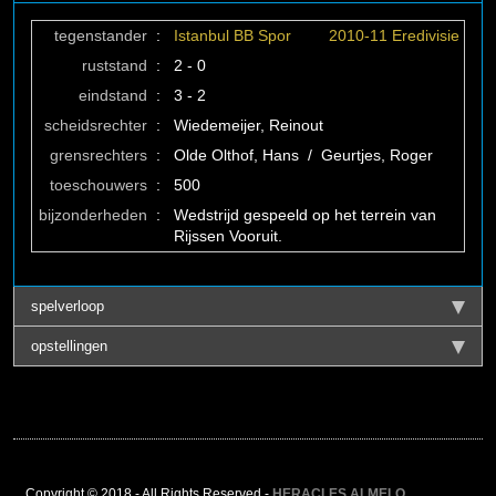
tegenstander
:
Istanbul BB Spor
2010-11 Eredivisie
ruststand
:
2 - 0
eindstand
:
3 - 2
scheidsrechter
:
Wiedemeijer, Reinout
grensrechters
:
Olde Olthof, Hans / Geurtjes, Roger
toeschouwers
:
500
bijzonderheden
:
Wedstrijd gespeeld op het terrein van
Rijssen Vooruit.
spelverloop
opstellingen
Copyright © 2018 - All Rights Reserved -
HERACLES ALMELO