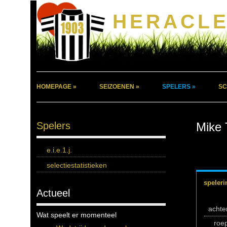
HERACLE
HOMEPAGE »
SEIZOENEN »
SPELERS »
SC
Spelers
Mike 
e.i.e.1.j.
selectiestatistieken
speleri
Actueel
acht
Wat speelt er momenteel
roe