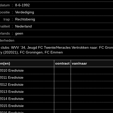
datum
:
8-6-1992
positie
:
Verdediging
trap
:
Rechtsbenig
naliteit
:
Nederland
erlands
:
geen
nderheden
 clubs: WVV `34, Jeugd FC Twente/Heracles Vertrokken naar: FC Gron
ry (202021), FC Groningen, FC Emmen
en(en)
contract
van/naar
2010 Eredivisie
011 Eredivisie
012 Eredivisie
2013 Eredivisie
2014 Eredivisie
2015 Eredivisie
2016 Eredivisie