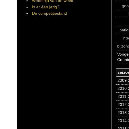
Wedstrijd van de week
geb
Is er één jarig?
De competitiestand
natio
int
bijzo
Vorige
Count
seizo
2009-
2010-2
2011-2
2012-
2013-
2014-
2015-