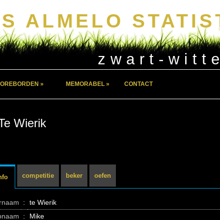
S ALMELO STATIS
zwart-witt
OREBORDEN »
MEMORABEL »
CONTACT
Te Wierik
competitie
beker
oefen
nfo
ernaam
:
te Wierik
pnaam
:
Mike