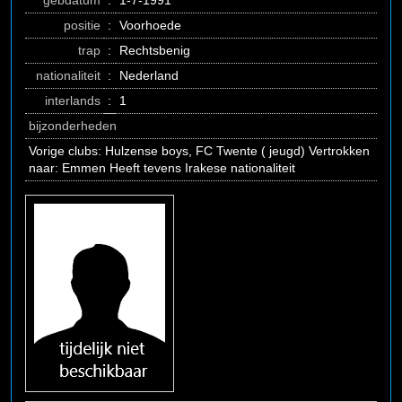
gebdatum
:
1-7-1991
positie
:
Voorhoede
trap
:
Rechtsbenig
nationaliteit
:
Nederland
interlands
:
1
bijzonderheden
Vorige clubs: Hulzense boys, FC Twente ( jeugd) Vertrokken
naar: Emmen Heeft tevens Irakese nationaliteit