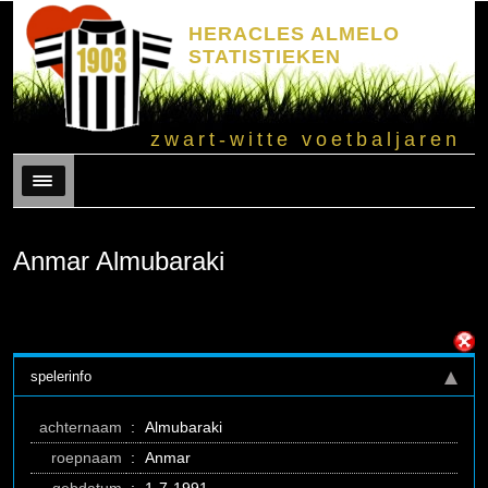
HERACLES ALMELO
STATISTIEKEN
zwart-witte voetbaljaren
Menu
Anmar Almubaraki
spelerinfo
achternaam
:
Almubaraki
roepnaam
:
Anmar