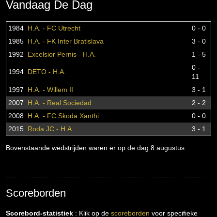
Vandaag De Dag
1984
H.A. - FC Utrecht
0 - 0
1985
H.A. - FK Inter Bratislava
3 - 0
1992
Excelsior Pernis - H.A.
1 - 5
0 -
1994
DETO - H.A.
11
1997
H.A. - Willem II
3 - 1
2007
H.A. - Real Sociedad
2 - 2
2008
H.A. - FC Skoda Xanthi
0 - 0
2015
Roda JC - H.A.
3 - 1
Bovenstaande wedstrijden waren er op de dag 8 augustus
Scoreborden
Scorebord-statistiek
: Klik op de
scoreborden
voor specifieke