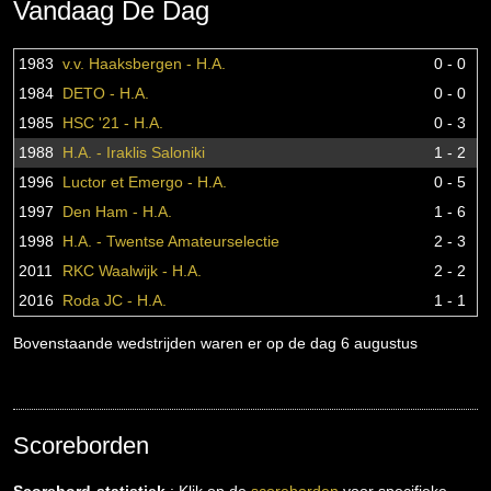
Vandaag De Dag
1983
v.v. Haaksbergen - H.A.
0 - 0
1984
DETO - H.A.
0 - 0
1985
HSC '21 - H.A.
0 - 3
1988
H.A. - Iraklis Saloniki
1 - 2
1996
Luctor et Emergo - H.A.
0 - 5
1997
Den Ham - H.A.
1 - 6
1998
H.A. - Twentse Amateurselectie
2 - 3
2011
RKC Waalwijk - H.A.
2 - 2
2016
Roda JC - H.A.
1 - 1
Bovenstaande wedstrijden waren er op de dag 6 augustus
Scoreborden