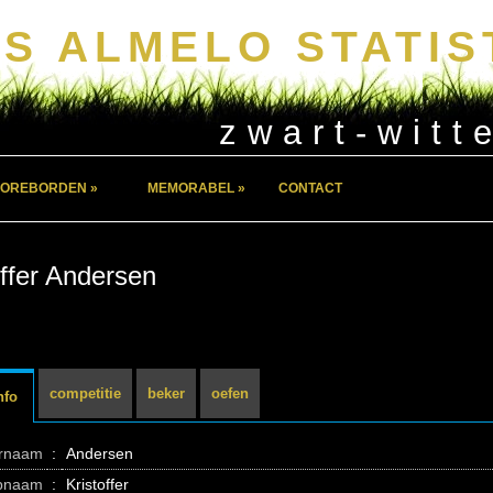
S ALMELO STATIS
zwart-witt
OREBORDEN »
MEMORABEL »
CONTACT
offer Andersen
competitie
beker
oefen
nfo
ernaam
:
Andersen
pnaam
:
Kristoffer