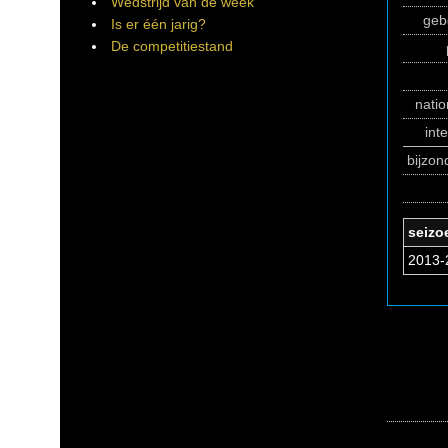
Wedstrijd van de week
geb
Is er één jarig?
De competitiestand
natio
int
bijzo
seizo
2013-