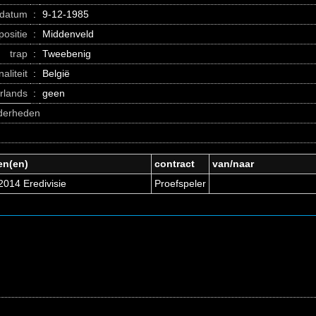
datum
:
9-12-1985
positie
:
Middenveld
trap
:
Tweebenig
naliteit
:
België
erlands
:
geen
nderheden
en(en)
contract
van/naar
2014 Eredivisie
Proefspeler