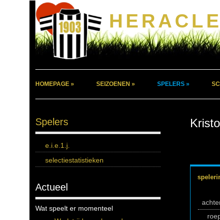
HERACLE
HOMEPAGE »
SEIZOENEN »
SPELERS »
SC
Spelers
Krist
e.i.e.1.j.
selectiestatistieken
speleri
Actueel
acht
Wat speelt er momenteel
roe