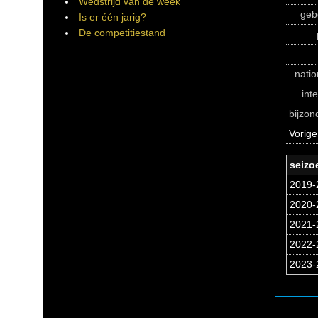
Wedstrijd van de week
geb
Is er één jarig?
De competitiestand
natio
int
bijzo
Vorige
seizo
2019-
2020-
2021-
2022-
2023-