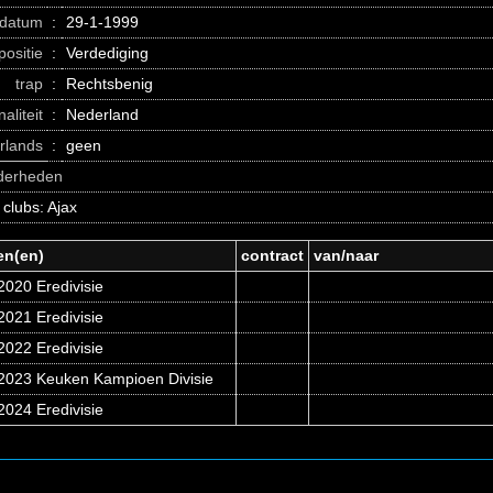
datum
:
29-1-1999
positie
:
Verdediging
trap
:
Rechtsbenig
naliteit
:
Nederland
erlands
:
geen
nderheden
 clubs: Ajax
en(en)
contract
van/naar
2020 Eredivisie
2021 Eredivisie
2022 Eredivisie
2023 Keuken Kampioen Divisie
2024 Eredivisie