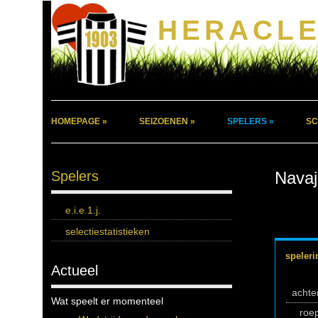
HERACLE
HOMEPAGE »
SEIZOENEN »
SPELERS »
SC
Spelers
Navaj
e.i.e.1.j.
selectiestatistieken
speleri
Actueel
acht
Wat speelt er momenteel
roe