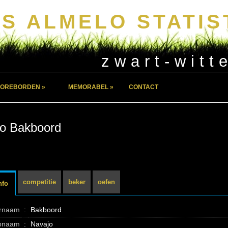
S ALMELO STATIS
zwart-witt
OREBORDEN »
MEMORABEL »
CONTACT
o Bakboord
competitie
beker
oefen
nfo
ernaam
:
Bakboord
pnaam
:
Navajo