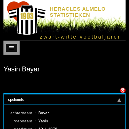
HERACLES ALMELO
STATISTIEKEN
zwart-witte voetbaljaren
Menu
Yasin Bayar
spelerinfo
achternaam
:
Bayar
roepnaam
:
Yasin