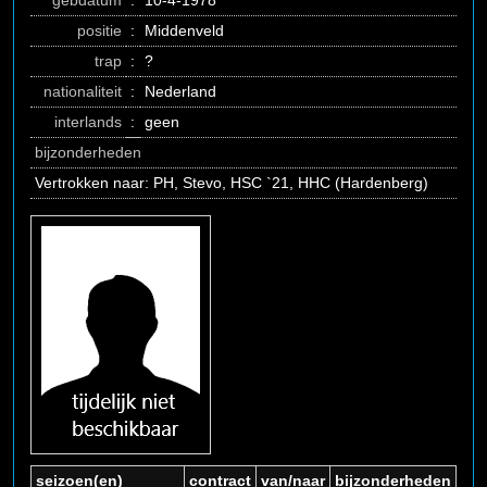
gebdatum
:
10-4-1978
positie
:
Middenveld
trap
:
?
nationaliteit
:
Nederland
interlands
:
geen
bijzonderheden
Vertrokken naar: PH, Stevo, HSC `21, HHC (Hardenberg)
seizoen(en)
contract
van/naar
bijzonderheden