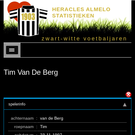
HERACLES ALMELO
STATISTIEKEN
zwart-witte voetbaljaren
Menu
Tim Van De Berg
spelerinfo
achternaam
:
van de Berg
roepnaam
:
Tim