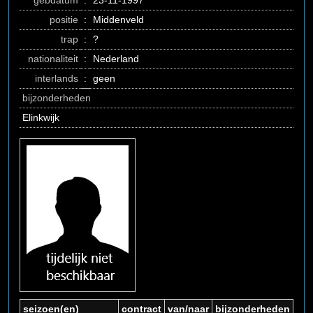
gebdatum
:
23-11-1997
positie
:
Middenveld
trap
:
?
nationaliteit
:
Nederland
interlands
:
geen
bijzonderheden
Elinkwijk
seizoen(en)
contract
van/naar
bijzonderheden