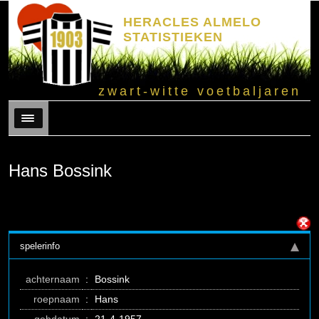
HERACLES ALMELO
STATISTIEKEN
zwart-witte voetbaljaren
Menu
Hans Bossink
spelerinfo
achternaam
:
Bossink
roepnaam
:
Hans