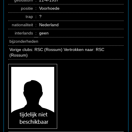
gebdatum
:
21-4-1957
positie
:
Voorhoede
trap
:
?
nationaliteit
:
Nederland
interlands
:
geen
bijzonderheden
Vorige clubs: RSC (Rossum) Vertrokken naar: RSC
(Rossum)