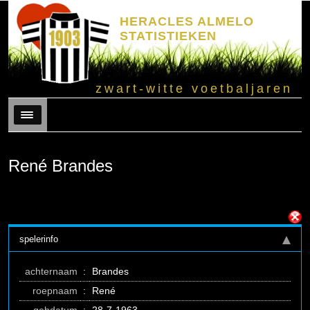
HERACLES ALMELO
STATISTIEKEN
zwart-witte voetbaljaren
Menu
René Brandes
spelerinfo
achternaam
:
Brandes
roepnaam
:
René