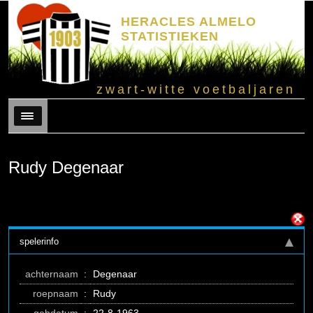
HERACLES ALMELO
STATISTIEKEN
zwart-witte voetbaljaren
Menu
Rudy Degenaar
spelerinfo
achternaam
:
Degenaar
roepnaam
:
Rudy