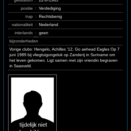
gebdatum
:
22-8-1963
positie
:
Verdediging
trap
:
Rechtsbenig
nationaliteit
:
Nederland
interlands
:
geen
bijzonderheden
Vorige clubs: Hengelo, Achilles '12, Go aehead Eagles Op 7
juni 1989 bij vliegtuigongeluk op Zanderij in Suriname om
het leven gekomen. Ligt samen met zijn vriendin begraven
in Saasveld.