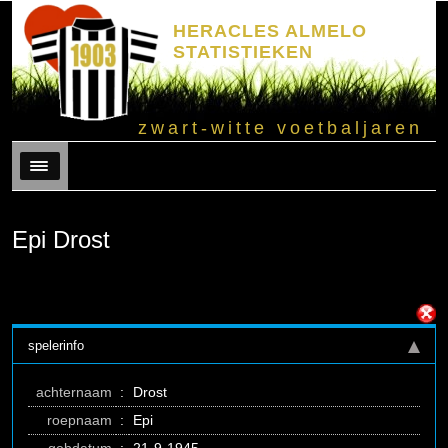
HERACLES ALMELO
STATISTIEKEN
zwart-witte voetbaljaren
Menu
Epi Drost
spelerinfo
achternaam
:
Drost
roepnaam
:
Epi