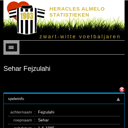
HERACLES ALMELO
STATISTIEKEN
zwart-witte voetbaljaren
Menu
Sehar Fejzulahi
spelerinfo
achternaam
:
Fejzulahi
roepnaam
:
Sehar