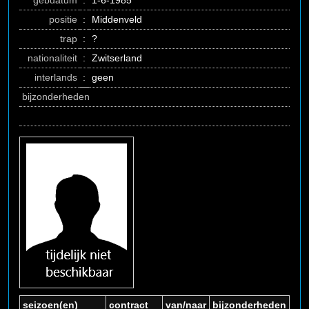
gebdatum
:
1-6-1985
positie
:
Middenveld
trap
:
?
nationaliteit
:
Zwitserland
interlands
:
geen
bijzonderheden
seizoen(en)
contract
van/naar
bijzonderheden