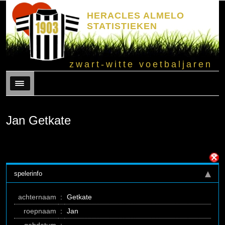
HERACLES ALMELO
STATISTIEKEN
zwart-witte voetbaljaren
Menu
Jan Getkate
spelerinfo
achternaam
:
Getkate
roepnaam
:
Jan