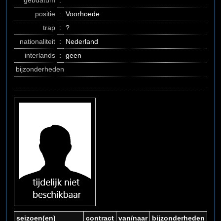
gebdatum
:
positie
:
Voorhoede
trap
:
?
nationaliteit
:
Nederland
interlands
:
geen
bijzonderheden
seizoen(en)
contract
van/naar
bijzonderheden