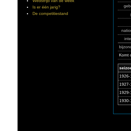
Wedstrijd van de week
geb
Is er één jarig?
De competitiestand
natio
int
bijzo
Komt o
seizo
1926-
1927-
1929-
1930-