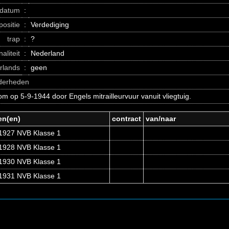
datum
:
positie
:
Verdediging
trap
:
?
naliteit
:
Nederland
erlands
:
geen
nderheden
m op 5-9-1944 door Engels mitrailleurvuur vanuit vliegtuig.
en(en)
contract
van/naar
1927 NVB Klasse 1
1928 NVB Klasse 1
1930 NVB Klasse 1
1931 NVB Klasse 1