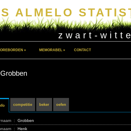
S ALMELO STATIS
zwart-witt
OREBORDEN »
MEMORABEL »
CONTACT
 Grobben
competitie
beker
oefen
nfo
ernaam
:
Grobben
pnaam
:
Henk