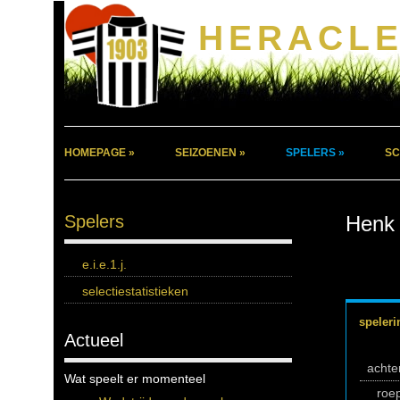
HERACLE
HOMEPAGE »
SEIZOENEN »
SPELERS »
SC
Spelers
Henk
e.i.e.1.j.
selectiestatistieken
speleri
Actueel
acht
Wat speelt er momenteel
roe